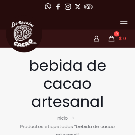
0
$
0
bebida de
cacao
artesanal
Inicio
Productos etiquetados “bebida de cacao
artesanal”