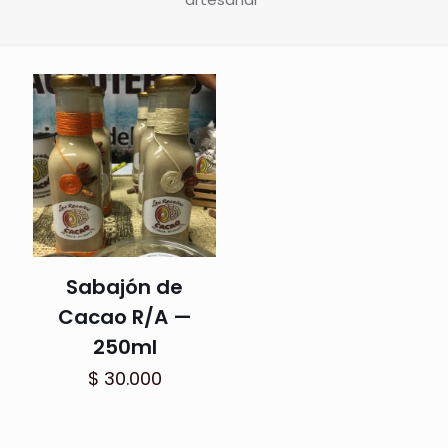
Sabajón de
Cacao R/A —
250ml
$
30.000