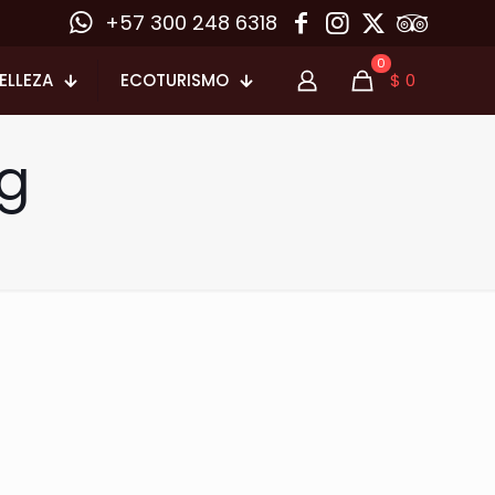
+57 300 248 6318
0
ELLEZA
ECOTURISMO
$
0
g