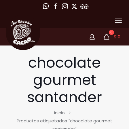
0
$
0
chocolate
gourmet
santander
Inicio
Productos etiquetados “chocolate gourmet
santander”