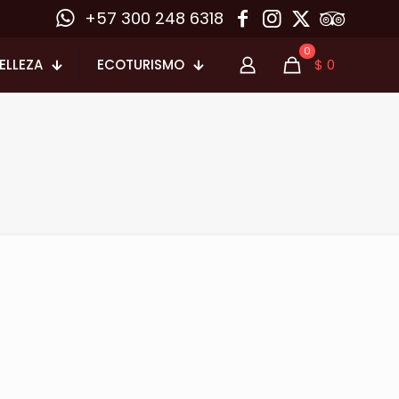
+57 300 248 6318
0
ELLEZA
ECOTURISMO
$
0