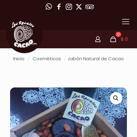
0
$
0
Inicio
/
Cosméticos
/
Jabón Natural de Cacao