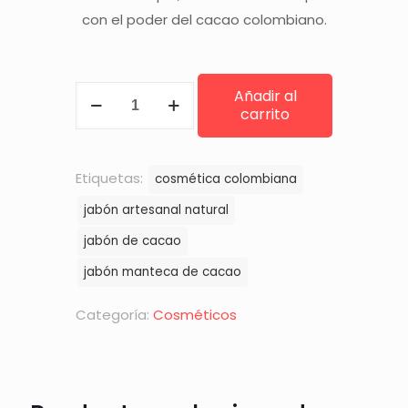
con el poder del cacao colombiano.
Jabón
Añadir al
carrito
Natural
de
Cacao
Etiquetas:
cosmética colombiana
cantidad
jabón artesanal natural
jabón de cacao
jabón manteca de cacao
Categoría:
Cosméticos