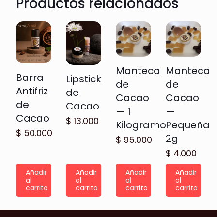
Productos relacionados
Manteca
Manteca
Barra
Lipstick
de
de
Antifriz
de
Cacao
Cacao
de
Cacao
— 1
—
Cacao
$
13.000
Kilogramo
Pequeña
$
50.000
2g
$
95.000
$
4.000
Añadir
Añadir
Añadir
Añadir
al
al
al
al
carrito
carrito
carrito
carrito