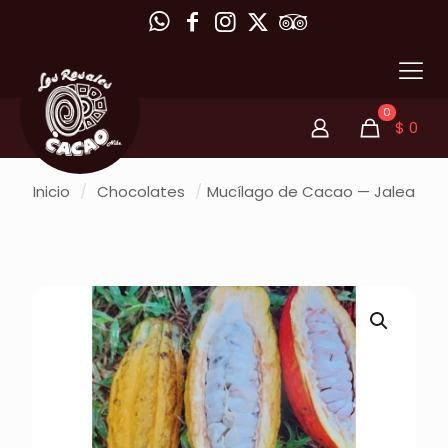
0
$
0
Inicio
/
Chocolates
/
Mucílago de Cacao — Jalea