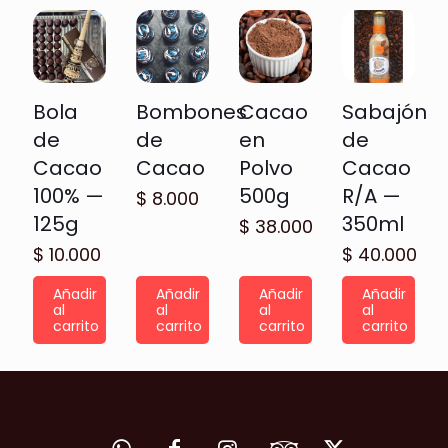
Bola
Bombones
Cacao
Sabajón
de
de
en
de
Cacao
Cacao
Polvo
Cacao
100% —
500g
R/A —
$
8.000
125g
350ml
$
38.000
$
10.000
$
40.000
Añadir
Añadir
Añadir
Añadir
al
al
al
al
carrito
carrito
carrito
carrito