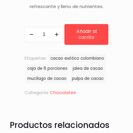
refrescante y lleno de nutrientes.
Mucílago
Añadir al
carrito
de
Cacao
—
Etiquetas:
cacao exótico colombiano
Jalea
caja de 6 porciones
jalea de cacao
cantidad
mucílago de cacao
pulpa de cacao
Categoría:
Chocolates
Productos relacionados